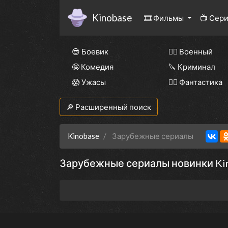
Kinobase
🎞 Фильмы
📺 Сер
😎 Боевик
👨‍✈️ Военный
🤪 Комедия
🔪 Криминал
😱 Ужасы
🧙‍♀️ Фантастика
🔎 Расширенный поиск
Kinobase
Зарубежные сериалы
Зарубежные сериалы новинки Ki