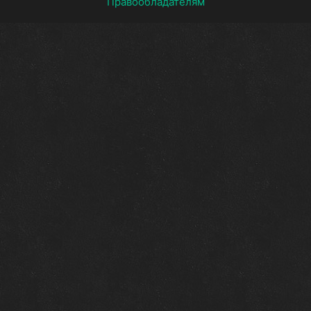
Правообладателям